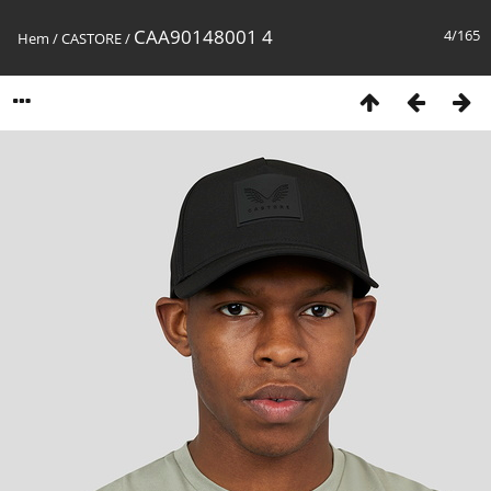
CAA90148001 4
4/165
Hem
/
CASTORE
/